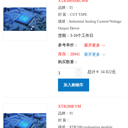
XTR300AIRGWR
品牌：TI
封 装：CUT TAPE
描述：Industrial Analog Current/Voltage
Output Driver
货期：3-10个工作日
1+
: ￥34.822
参考单价：
展开更多
100+
: ￥27.758
仓库：国内
库存：
20941
展开更多
250+
: ￥21.1
批次：
购买数量：
1000+
: ￥17.733
+
总计
￥
34.822
元
-
加入购物车
XTR200EVM
品牌：TI
封 装：
描述：XTR200 evaluation module