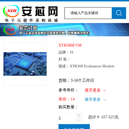
XTR300EVM
品牌：TI
封 装：
描述：XTR300 Evaluation Module
货期：3-10个工作日
1+
: ￥437.625
参考单价：
展开更多
仓库：国内
库存：
14
展开更多
批次：
购买数量：
+
总计
￥
437.625
元
-