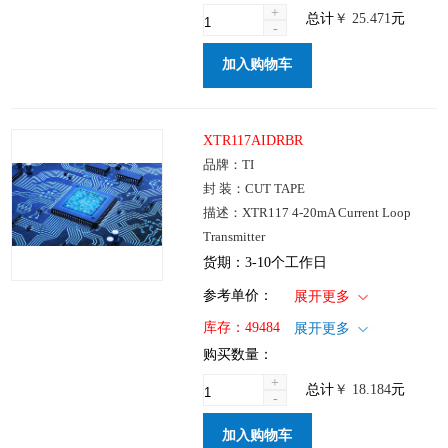
+
总计
￥
25.471
元
-
加入购物车
XTR117AIDRBR
品牌：TI
封 装：CUT TAPE
描述：XTR117 4-20mA Current Loop
Transmitter
货期：3-10个工作日
1+
: ￥18.184
参考单价：
展开更多
100+
: ￥14.686
仓库：国内
库存：
49484
展开更多
250+
: ￥10.203
批次：
购买数量：
1000+
: ￥7.607
+
总计
￥
18.184
元
-
加入购物车