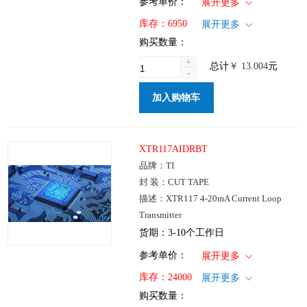
1+
: ￥13.004
参考单价：
展开更多
100+
: ￥10.504
仓库：国内
库存：
6950
展开更多
250+
: ￥7.297
批次：
购买数量：
1000+
: ￥5.439
+
总计
￥
13.004
元
-
加入购物车
XTR117AIDRBT
品牌：TI
封 装：CUT TAPE
描述：XTR117 4-20mA Current Loop
Transmitter
货期：3-10个工作日
1+
: ￥25.471
参考单价：
展开更多
100+
: ￥20.564
仓库：国内
库存：
24000
展开更多
250+
: ￥14.292
批次：
购买数量：
1000+
: ￥10.653