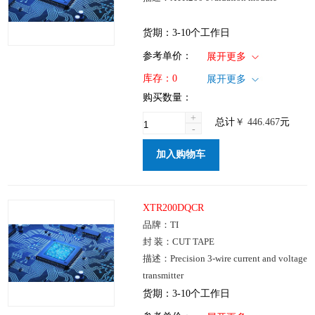
货期：3-10个工作日
1+
: ￥446.467
参考单价：
展开更多
仓库：国内
库存：
0
展开更多
批次：
购买数量：
+
总计
￥
446.467
元
-
加入购物车
XTR200DQCR
品牌：TI
封 装：CUT TAPE
描述：Precision 3-wire current and voltage
transmitter
货期：3-10个工作日