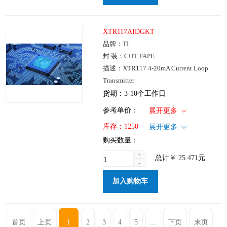
XTR117AIDGKT
品牌：TI
封 装：CUT TAPE
描述：XTR117 4-20mA Current Loop
Transmitter
货期：3-10个工作日
1+
: ￥25.471
参考单价：
展开更多
100+
: ￥20.564
仓库：国内
库存：
1250
展开更多
250+
: ￥14.292
批次：
购买数量：
1000+
: ￥10.653
+
总计
￥
25.471
元
-
加入购物车
首页
上页
1
2
3
4
5
...
下页
末页