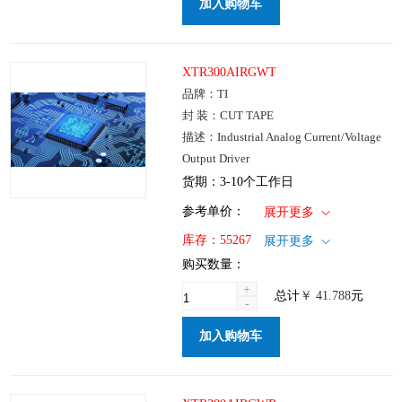
加入购物车
XTR300AIRGWT
品牌：TI
封 装：CUT TAPE
描述：Industrial Analog Current/Voltage
Output Driver
货期：3-10个工作日
1+
: ￥41.788
参考单价：
展开更多
100+
: ￥33.312
仓库：国内
库存：
55267
展开更多
250+
: ￥25.323
批次：
购买数量：
1000+
: ￥21.282
+
总计
￥
41.788
元
-
加入购物车