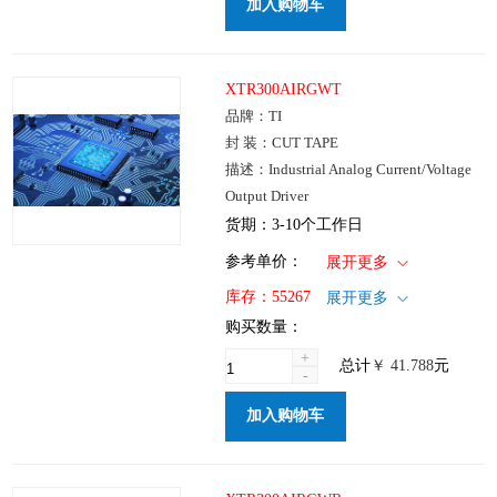
加入购物车
XTR300AIRGWT
品牌：TI
封 装：CUT TAPE
描述：Industrial Analog Current/Voltage
Output Driver
货期：3-10个工作日
1+
: ￥41.788
参考单价：
展开更多
100+
: ￥33.312
仓库：国内
库存：
55267
展开更多
250+
: ￥25.323
批次：
购买数量：
1000+
: ￥21.282
+
总计
￥
41.788
元
-
加入购物车