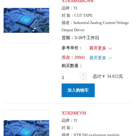
XTR300AIRGWR
品牌：TI
封 装：CUT TAPE
描述：Industrial Analog Current/Voltage
Output Driver
货期：3-10个工作日
1+
: ￥34.822
参考单价：
展开更多
100+
: ￥27.758
仓库：国内
库存：
20941
展开更多
250+
: ￥21.1
批次：
购买数量：
1000+
: ￥17.733
+
总计
￥
34.822
元
-
加入购物车
XTR200EVM
品牌：TI
封 装：
描述：XTR200 evaluation module