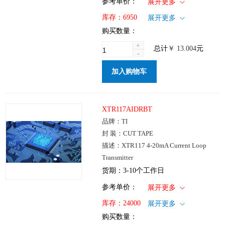
1+
: ￥13.004
参考单价：
展开更多
100+
: ￥10.504
仓库：国内
库存：
6950
展开更多
250+
: ￥7.297
批次：
购买数量：
1000+
: ￥5.439
+
总计
￥
13.004
元
-
加入购物车
XTR117AIDRBT
品牌：TI
封 装：CUT TAPE
描述：XTR117 4-20mA Current Loop
Transmitter
货期：3-10个工作日
1+
: ￥25.471
参考单价：
展开更多
100+
: ￥20.564
仓库：国内
库存：
24000
展开更多
250+
: ￥14.292
批次：
购买数量：
1000+
: ￥10.653