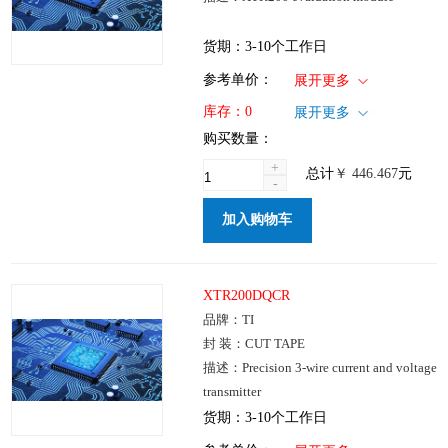
货期：3-10个工作日
1+
: ￥446.467
参考单价：
展开更多
仓库：国内
库存：
0
展开更多
批次：
购买数量：
+
总计
￥
446.467
元
-
加入购物车
XTR200DQCR
品牌：TI
封 装：CUT TAPE
描述：Precision 3-wire current and voltage
transmitter
货期：3-10个工作日