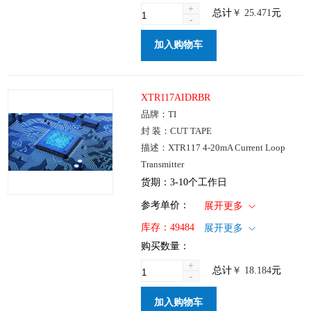
+
总计
￥
25.471
元
-
加入购物车
XTR117AIDRBR
品牌：TI
封 装：CUT TAPE
描述：XTR117 4-20mA Current Loop
Transmitter
货期：3-10个工作日
1+
: ￥18.184
参考单价：
展开更多
100+
: ￥14.686
仓库：国内
库存：
49484
展开更多
250+
: ￥10.203
批次：
购买数量：
1000+
: ￥7.607
+
总计
￥
18.184
元
-
加入购物车