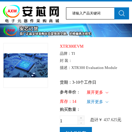
XTR300EVM
品牌：TI
封 装：
描述：XTR300 Evaluation Module
货期：3-10个工作日
1+
: ￥437.625
参考单价：
展开更多
仓库：国内
库存：
14
展开更多
批次：
购买数量：
+
总计
￥
437.625
元
-