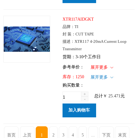
XTR117AIDGKT
品牌：TI
封 装：CUT TAPE
描述：XTR117 4-20mA Current Loop
Transmitter
货期：3-10个工作日
1+
: ￥25.471
参考单价：
展开更多
100+
: ￥20.564
仓库：国内
库存：
1250
展开更多
250+
: ￥14.292
批次：
购买数量：
1000+
: ￥10.653
+
总计
￥
25.471
元
-
加入购物车
首页
上页
1
2
3
4
5
...
下页
末页