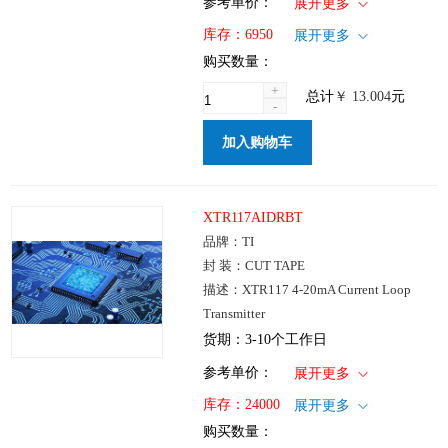
1+
: ￥13.004
参考单价：
展开更多
100+
: ￥10.504
仓库：国内
库存：
6950
展开更多
250+
: ￥7.297
批次：
购买数量：
1000+
: ￥5.439
+
总计
￥
13.004
元
-
加入购物车
XTR117AIDRBT
品牌：TI
封 装：CUT TAPE
描述：XTR117 4-20mA Current Loop
Transmitter
货期：3-10个工作日
1+
: ￥25.471
参考单价：
展开更多
100+
: ￥20.564
仓库：国内
库存：
24000
展开更多
250+
: ￥14.292
批次：
购买数量：
1000+
: ￥10.653