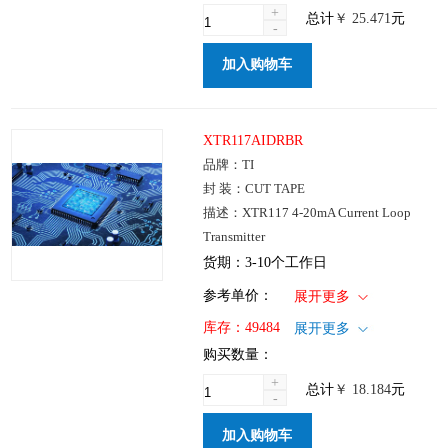
+
总计
￥
25.471
元
-
加入购物车
XTR117AIDRBR
品牌：TI
封 装：CUT TAPE
描述：XTR117 4-20mA Current Loop
Transmitter
货期：3-10个工作日
1+
: ￥18.184
参考单价：
展开更多
100+
: ￥14.686
仓库：国内
库存：
49484
展开更多
250+
: ￥10.203
批次：
购买数量：
1000+
: ￥7.607
+
总计
￥
18.184
元
-
加入购物车