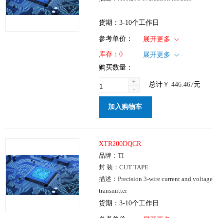
货期：3-10个工作日
1+
: ￥446.467
参考单价：
展开更多
仓库：国内
库存：
0
展开更多
批次：
购买数量：
+
总计
￥
446.467
元
-
加入购物车
XTR200DQCR
品牌：TI
封 装：CUT TAPE
描述：Precision 3-wire current and voltage
transmitter
货期：3-10个工作日