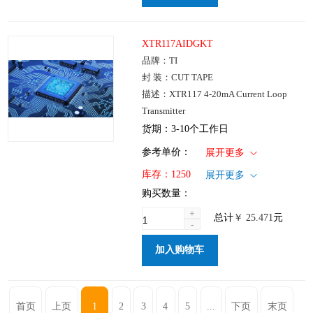
XTR117AIDGKT
品牌：TI
封 装：CUT TAPE
描述：XTR117 4-20mA Current Loop
Transmitter
货期：3-10个工作日
1+
: ￥25.471
参考单价：
展开更多
100+
: ￥20.564
仓库：国内
库存：
1250
展开更多
250+
: ￥14.292
批次：
购买数量：
1000+
: ￥10.653
+
总计
￥
25.471
元
-
加入购物车
首页
上页
1
2
3
4
5
...
下页
末页