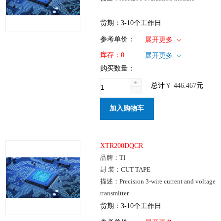
货期：3-10个工作日
1+
: ￥446.467
参考单价：
展开更多
仓库：国内
库存：
0
展开更多
批次：
购买数量：
+
总计
￥
446.467
元
-
加入购物车
XTR200DQCR
品牌：TI
封 装：CUT TAPE
描述：Precision 3-wire current and voltage
transmitter
货期：3-10个工作日