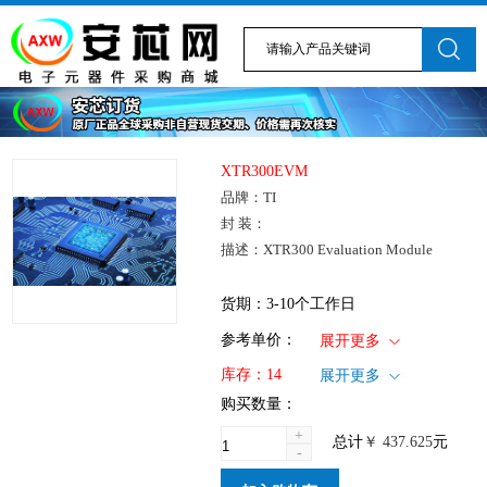
XTR300EVM
品牌：TI
封 装：
描述：XTR300 Evaluation Module
货期：3-10个工作日
1+
: ￥437.625
参考单价：
展开更多
仓库：国内
库存：
14
展开更多
批次：
购买数量：
+
总计
￥
437.625
元
-