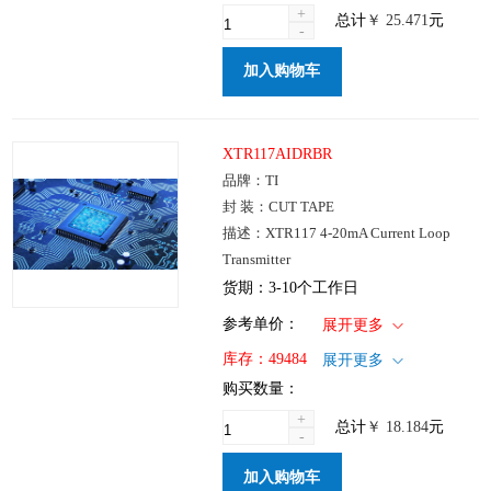
+
总计
￥
25.471
元
-
加入购物车
XTR117AIDRBR
品牌：TI
封 装：CUT TAPE
描述：XTR117 4-20mA Current Loop
Transmitter
货期：3-10个工作日
1+
: ￥18.184
参考单价：
展开更多
100+
: ￥14.686
仓库：国内
库存：
49484
展开更多
250+
: ￥10.203
批次：
购买数量：
1000+
: ￥7.607
+
总计
￥
18.184
元
-
加入购物车