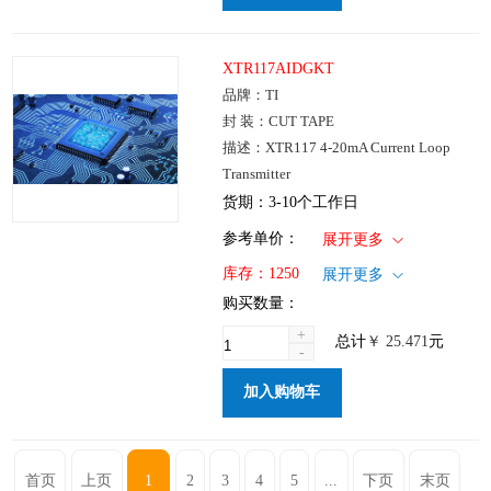
XTR117AIDGKT
品牌：TI
封 装：CUT TAPE
描述：XTR117 4-20mA Current Loop
Transmitter
货期：3-10个工作日
1+
: ￥25.471
参考单价：
展开更多
100+
: ￥20.564
仓库：国内
库存：
1250
展开更多
250+
: ￥14.292
批次：
购买数量：
1000+
: ￥10.653
+
总计
￥
25.471
元
-
加入购物车
首页
上页
1
2
3
4
5
...
下页
末页