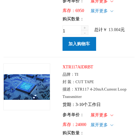
1+
: ￥13.004
参考单价：
展开更多
100+
: ￥10.504
仓库：国内
库存：
6950
展开更多
250+
: ￥7.297
批次：
购买数量：
1000+
: ￥5.439
+
总计
￥
13.004
元
-
加入购物车
XTR117AIDRBT
品牌：TI
封 装：CUT TAPE
描述：XTR117 4-20mA Current Loop
Transmitter
货期：3-10个工作日
1+
: ￥25.471
参考单价：
展开更多
100+
: ￥20.564
仓库：国内
库存：
24000
展开更多
250+
: ￥14.292
批次：
购买数量：
1000+
: ￥10.653