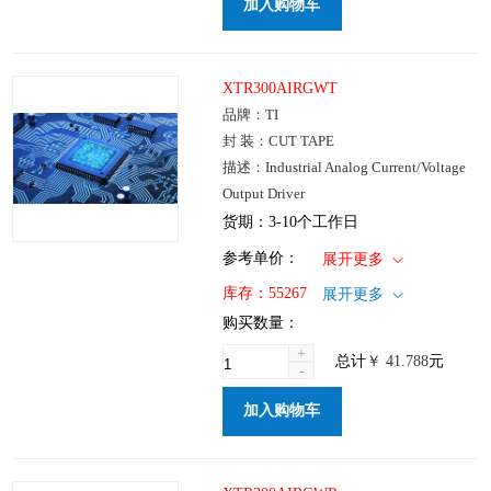
加入购物车
XTR300AIRGWT
品牌：TI
封 装：CUT TAPE
描述：Industrial Analog Current/Voltage
Output Driver
货期：3-10个工作日
1+
: ￥41.788
参考单价：
展开更多
100+
: ￥33.312
仓库：国内
库存：
55267
展开更多
250+
: ￥25.323
批次：
购买数量：
1000+
: ￥21.282
+
总计
￥
41.788
元
-
加入购物车