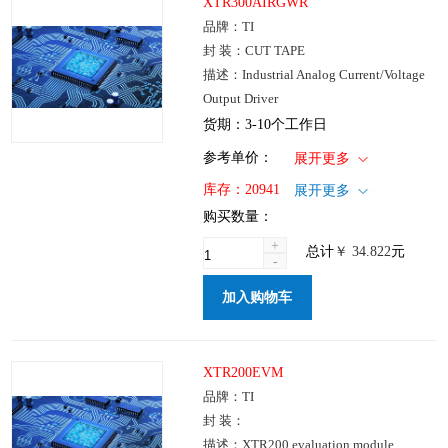
XTR300AIRGWR
品牌：TI
封 装：CUT TAPE
描述：Industrial Analog Current/Voltage
Output Driver
货期：3-10个工作日
1+
: ￥34.822
参考单价：
展开更多
100+
: ￥27.758
仓库：国内
库存：
20941
展开更多
250+
: ￥21.1
批次：
购买数量：
1000+
: ￥17.733
+
总计
￥
34.822
元
-
加入购物车
XTR200EVM
品牌：TI
封 装：
描述：XTR200 evaluation module